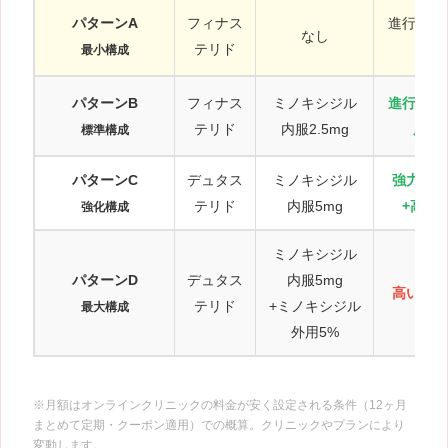
パターンA
フィナス
進行抑制
なし
テリド
化
最小構成
パターンB
フィナス
ミノキシジル
進行抑制
テリド
内服2.5mg
度の
標準構成
パターンC
デュタス
ミノキシジル
強力な脱
テリド
内服5mg
+高度
強化構成
ミノキシジル
パターンD
デュタス
内服5mg
高い発毛
テリド
+ミノキシジル
最大構成
外用5%
※月額はオンラインクリニックの料金が安く設定される条件（12ヶ月
まとめて定期・クーポン適用）での概算。クリニックやプランにより
変動します。