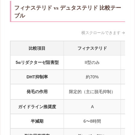
フィナステリド vs デュタステリド 比較テー
ブル
比較項目
フィナステリド
5αリダクターゼ阻害型
II型のみ
DHT抑制率
約70%
発毛の作用
限定的（主に脱毛抑制）
フ
ガイドライン推奨度
A
半減期
6〜8時間