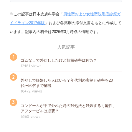
※この記事は日本皮膚科学会「
男性型および女性型脱毛症診療ガ
イドライン2017年版
」および各薬剤の添付文書をもとに作成して
います。記事内の料金は2026年3月時点の情報です。
人気記事
1
ゴムなしで外だししたけど妊娠確率は何%？
12481 views
2
外だしで妊娠した人はいる？年代別の実例と確率を20
代〜50代まで解説
10472 views
3
コンドームが中で外れた時の対処法と妊娠する可能性、
アフターピルは必要？
6360 views