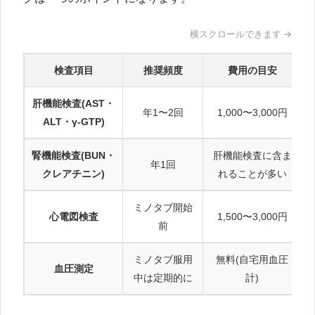
検査項目
推奨頻度
費用の目安
肝機能検査(AST・
年1〜2回
1,000〜3,000円
ALT・γ-GTP)
腎機能検査(BUN・
肝機能検査に含ま
年1回
クレアチニン)
れることが多い
ミノタブ開始
心電図検査
1,500〜3,000円
前
ミノタブ服用
無料(自宅用血圧
血圧測定
中は定期的に
計)