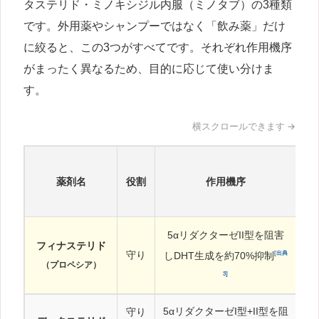
タステリド・ミノキシジル内服（ミノタブ）の3種類
です。外用薬やシャンプーではなく「飲み薬」だけ
に絞ると、この3つがすべてです。それぞれ作用機序
がまったく異なるため、目的に応じて使い分けま
す。
薬剤名
役割
作用機序
5αリダクターゼII型を阻害
抜
フィナステリド
守り
しDHT生成を約70%抑制
月
[出典
（プロペシア）
3]
5αリダクターゼI型+II型を阻
守り