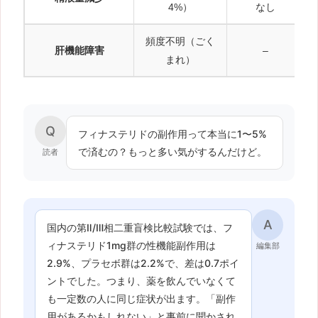
4%）
なし
頻度不明（ごく
肝機能障害
–
まれ）
Q
フィナステリドの副作用って本当に1〜5%
で済むの？もっと多い気がするんだけど。
読者
A
国内の第Ⅱ/Ⅲ相二重盲検比較試験では、フ
ィナステリド1mg群の性機能副作用は
編集部
2.9%、プラセボ群は2.2%で、差は0.7ポイ
ントでした。つまり、薬を飲んでいなくて
も一定数の人に同じ症状が出ます。「副作
用があるかもしれない」と事前に聞かされ