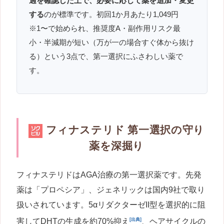
過を確認した上で、必要に応じて薬を追加・変更
する
のが標準です。初回1か月あたり1,049円
※1〜で始められ、推奨度A・副作用リスク最
小・半減期が短い（万が一の場合すぐ体から抜け
る）という3点で、第一選択にふさわしい薬で
す。
フィナステリド 第一選択の守り
薬を深掘り
フィナステリドはAGA治療の第一選択薬です。先発
薬は「プロペシア」、ジェネリックは国内9社で取り
扱いされています。5αリダクターゼII型を選択的に阻
[出典]
害してDHTの生成を約70%抑え
、ヘアサイクルの