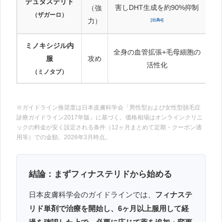
デュタステリド
フ
害しDHT生成を約90%抑制
（強
い
（ザガーロ）
力）
[出典4]
ミノキシジル内
全身の血管拡張+毛母細胞の
外
服
攻め
活性化
（ミノタブ）
※ガイドライン推奨度は日本皮膚科学会「男性型および女性型脱毛症
診療ガイドライン2017年版」に基づく。価格相場はオンラインクリニ
ックの料金が安く設定される条件（12ヶ月まとめて定期・クーポン適
用等）での金額。2026年3月時点。
結論：まずフィナステリドから始める
日本皮膚科学会のガイドラインでは、
フィナステ
リド単剤で治療を開始し、6ヶ月以上服用して経