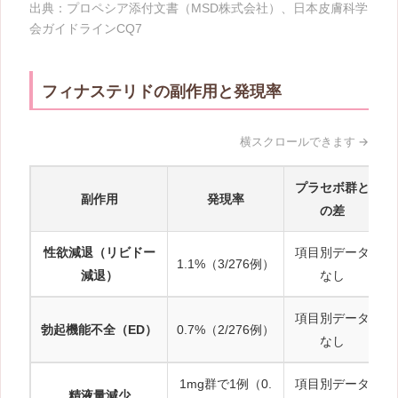
出典：プロペシア添付文書（MSD株式会社）、日本皮膚科学
会ガイドラインCQ7
フィナステリドの副作用と発現率
プラセボ群と
副作用
発現率
の差
性欲減退（リビドー
項目別データ
1.1%（3/276例）
減退）
なし
項目別データ
勃起機能不全（ED）
0.7%（2/276例）
なし
1mg群で1例（0.
項目別データ
精液量減少