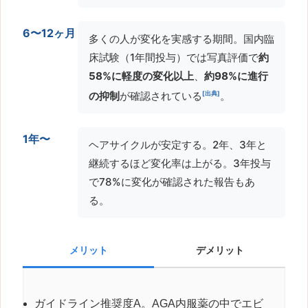
6〜12ヶ月
多くの人が変化を実感する期間。国内臨
床試験（1年間投与）では写真評価で
約
58%に軽度の変化以上
、
約98%に進行
[出典]
の抑制
が確認されている
。
1年〜
ヘアサイクルが安定する。2年、3年と
継続するほど変化率は上がる。3年投与
で78%に変化が確認された報告もあ
る。
メリット
デメリット
ガイドライン推奨度A。AGA内服薬の中でエビ