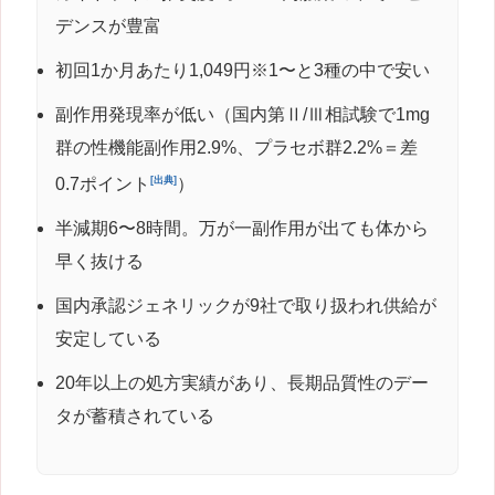
デンスが豊富
初回1か月あたり1,049円※1〜と3種の中で安い
副作用発現率が低い（国内第Ⅱ/Ⅲ相試験で1mg
群の性機能副作用2.9%、プラセボ群2.2%＝差
[出典]
0.7ポイント
）
半減期6〜8時間。万が一副作用が出ても体から
早く抜ける
国内承認ジェネリックが9社で取り扱われ供給が
安定している
20年以上の処方実績があり、長期品質性のデー
タが蓄積されている