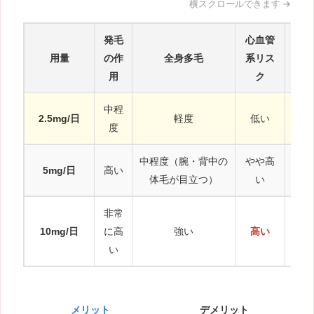
発毛
心血管
用量
の作
全身多毛
系リス
用
ク
中程
多く
2.5mg/日
軽度
低い
度
らス
中程度（腕・背中の
やや高
2.
5mg/日
高い
体毛が目立つ）
い
リニ
非常
もと
10mg/日
に高
強い
高い
ない
い
メリット
デメリット