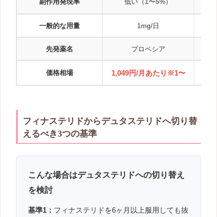
副作用発現率
低い（1〜5%）
や
一般的な用量
1mg/日
先発薬名
プロペシア
価格相場
1,049円/月あたり※1〜
フィナステリドからデュタステリドへ切り替
えるべき3つの基準
こんな場合はデュタステリドへの切り替え
を検討
基準1：
フィナステリドを6ヶ月以上服用しても抜